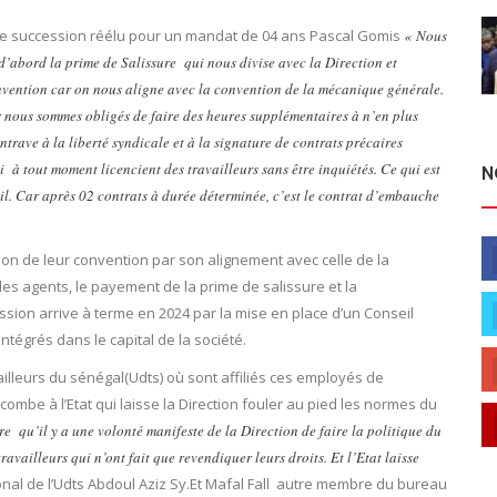
pre succession réélu pour un mandat de 04 ans Pascal Gomis
« Nous
d’abord la prime de Salissure qui nous divise avec la Direction et
onvention car on nous aligne avec la convention de la mécanique générale.
r nous sommes obligés de faire des heures supplémentaires à n’en plus
entrave à la liberté syndicale et à la signature de contrats précaires
 à tout moment licencient des travailleurs sans être inquiétés. Ce qui est
N
vail. Car après 02 contrats à durée déterminée, c’est le contrat d’embauche
n de leur convention par son alignement avec celle de la
les agents, le payement de la prime de salissure et la
ssion arrive à terme en 2024 par la mise en place d’un Conseil
ntégrés dans le capital de la société.
lleurs du sénégal(Udts) où sont affiliés ces employés de
ncombe à l’Etat qui laisse la Direction fouler au pied les normes du
e qu’il y a une volonté manifeste de la Direction de faire la politique du
availleurs qui n’ont fait que revendiquer leurs droits. Et l’Etat laisse
onal de l’Udts Abdoul Aziz Sy.Et Mafal Fall autre membre du bureau