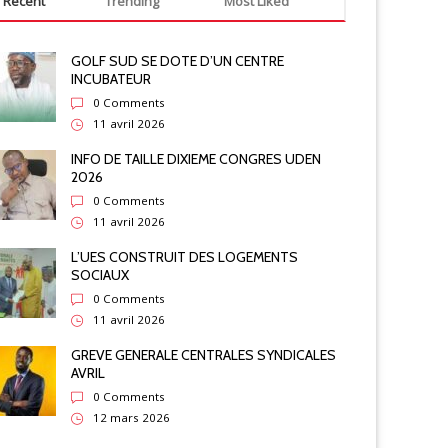
Recent
Trending
Most Liked
Non classé
E GROUPE BOLLORE EN EAUX TROUBLES
GOLF SUD SE DOTE D’UN CENTRE
INCUBATEUR
0 Comments
11 avril 2026
INFO DE TAILLE DIXIEME CONGRES UDEN
2026
0 Comments
11 avril 2026
L’UES CONSTRUIT DES LOGEMENTS
SOCIAUX
0 Comments
11 avril 2026
GREVE GENERALE CENTRALES SYNDICALES
AVRIL
0 Comments
12 mars 2026