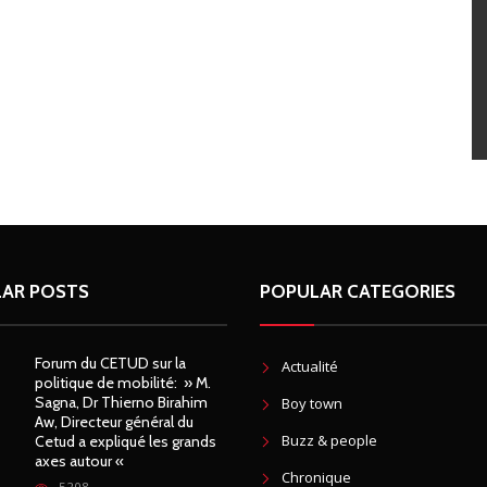
AR POSTS
POPULAR CATEGORIES
Forum du CETUD sur la
Actualité
politique de mobilité: » M.
Sagna, Dr Thierno Birahim
Boy town
Aw, Directeur général du
Buzz & people
Cetud a expliqué les grands
axes autour «
Chronique
5208