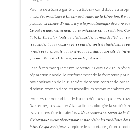
Pour le secrétaire général du Satnav candidat à sa pro
avons des problèmes à Dakarnav à cause de la Direction. Il y a 
pendant en justice. Ensuite, il y a la problématique de notre c
Ce qui est anormal et nous porte préjudice sur nos salaires. Ca
finir. La Direction foule au pied aussi les normes de l’Oit par l’
révocables à tout moment gérés par des sociétés intérimaires qui
injuste et va en porte à faux avec la législation sociale du tra
qui suit. Mais à Dakarnav, on ne le fait pas »
.
Face à ces manquements, Monsieur Gomis exige la révisio
réparation navale, le renforcement de la formation pour 
nationalisation de leur société dont son contrat de conce
d’administration dont les travailleurs seront membres et i
Pour les responsables de l’Union démocratique des travai
Dakarnav, la situation à laquelle est plongée la société i
travail sans être inquiétée.
« Nous sommes au regret de le dir
diviser pour mieux régner pour ne pas régler les problèmes des tr
faire. Ce qui est injuste »
déplore le secrétaire général nati