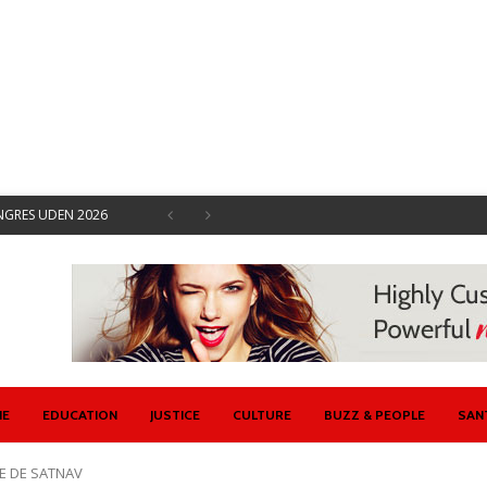
ONGRES UDEN 2026
EMENTS SOCIAUX
 SYNDICALES AVRIL
ISENT CONTRE ETAT
U ET ETAT
 SE DOTE D’UN
IE
EDUCATION
JUSTICE
CULTURE
BUZZ & PEOPLE
SAN
E DE SATNAV