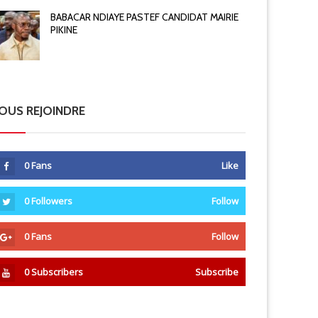
BABACAR NDIAYE PASTEF CANDIDAT MAIRIE
PIKINE
OUS REJOINDRE
0
Fans
Like
0
Followers
Follow
0
Fans
Follow
0
Subscribers
Subscribe