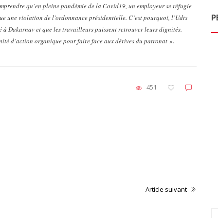
mprendre qu’en pleine pandémie de la Covid19, un employeur se réfugie
P
ue une violation de l’ordonnance présidentielle. C’est pourquoi, l’Udts
é à Dakarnav et que les travailleurs puissent retrouver leurs dignités.
nité d’action organique pour faire face aux dérives du patronat »
.
451
Non classé
URGENT NOYADE PLAGE TIVAOUANE PEULH
Article suivant