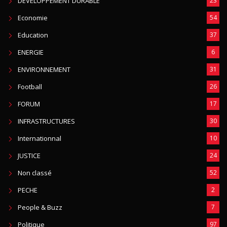
DÉVELOPPEMENT DURABLE
23
Economie
54
Education
37
ENERGIE
6
ENVIRONNEMENT
31
Football
26
FORUM
17
INFRASTRUCTURES
30
Internationnal
10
JUSTICE
24
Non classé
52
PECHE
2
People & Buzz
7
Politique
97