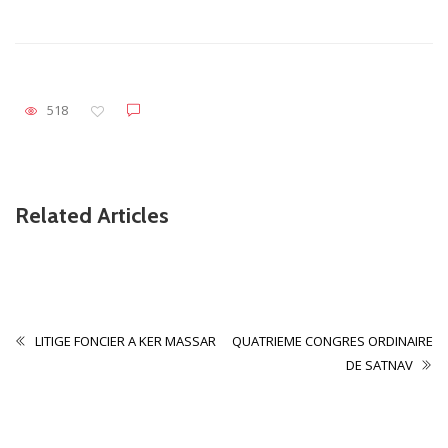
518
Related Articles
Non classé
CONTRIBUTION
LITIGE FONCIER A KER MASSAR
QUATRIEME CONGRES ORDINAIRE
DE SATNAV