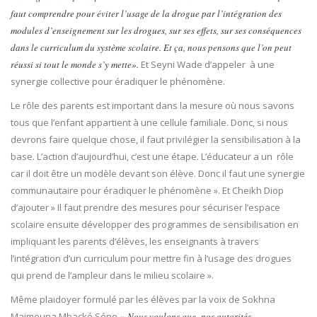
faut comprendre pour éviter l’usage de la drogue par l’intégration des
modules d’enseignement sur les drogues, sur ses effets, sur ses conséquences
dans le curriculum du système scolaire. Et ça, nous pensons que l’on peut
réussi si tout le monde s’y mette».
Et Seyni Wade d’appeler à une
synergie collective pour éradiquer le phénomène.
Le rôle des parents est important dans la mesure où nous savons
tous que l’enfant appartient à une cellule familiale. Donc, si nous
devrons faire quelque chose, il faut privilégier la sensibilisation à la
base. L’action d’aujourd’hui, c’est une étape. L’éducateur a un rôle
car il doit être un modèle devant son élève. Donc il faut une synergie
communautaire pour éradiquer le phénomène ». Et Cheikh Diop
d’ajouter » Il faut prendre des mesures pour sécuriser l’espace
scolaire ensuite développer des programmes de sensibilisation en
impliquant les parents d’élèves, les enseignants à travers
l’intégration d’un curriculum pour mettre fin à l’usage des drogues
qui prend de l’ampleur dans le milieu scolaire ».
Même plaidoyer formulé par les élèves par la voix de Sokhna
Maimouna Mbacké Séne
» Nous voulons que nos autorités