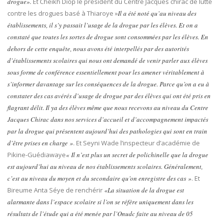
drogue».
Et Cheikh Diop le président du Centre Jacques chirac de lutte
contre les drogues basé à Thiaroye »
Il a été noté qu’au niveau des
établissements, il s’y passait l’usage de la drogue par les élèves. Et on a
constaté que toutes les sortes de drogue sont consommées par les élèves. En
dehors de cette enquête, nous avons été interpellés par des autorités
d’établissements scolaires qui nous ont demandé de venir parler aux élèves
sous forme de conférence essentiellement pour les amener véritablement à
s’informer davantage sur les conséquences de la drogue. Parce qu’on a eu à
constater des cas avérés d’usage de drogue par des élèves qui ont été pris en
flagrant délit. Il ya des élèves même que nous recevons au niveau du Centre
Jacques Chirac dans nos services d’accueil et d’accompagnement impactés
par la drogue qui présentent aujourd’hui des pathologies qui sont en train
d’être prises en charge »
. Et Seyni Wade l’inspecteur d’académie de
Pikine-Guédiawaye
« Il n’est plus un secret de polichinelle que la drogue
est aujourd’hui au niveau de nos établissements scolaires. Généralement,
c’est au niveau du moyen et du secondaire qu’on enregistre des cas »
. Et
Bireume Anta Séye de renchérir
«La situation de la drogue est
alarmante dans l’espace scolaire si l’on se réfère uniquement dans les
résultats de l’étude qui a été menée par l’Onudc faite au niveau de 05