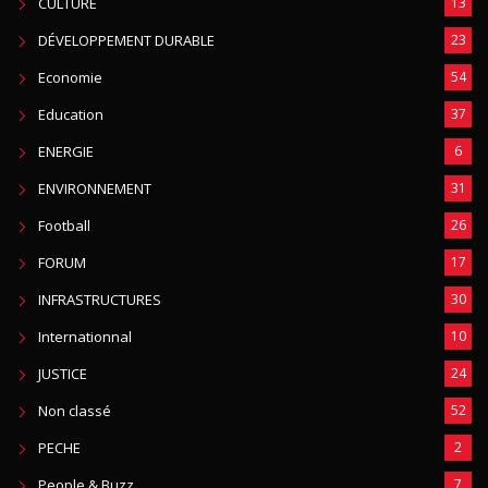
CULTURE
13
DÉVELOPPEMENT DURABLE
23
Economie
54
Education
37
ENERGIE
6
ENVIRONNEMENT
31
Football
26
FORUM
17
INFRASTRUCTURES
30
Internationnal
10
JUSTICE
24
Non classé
52
PECHE
2
People & Buzz
7