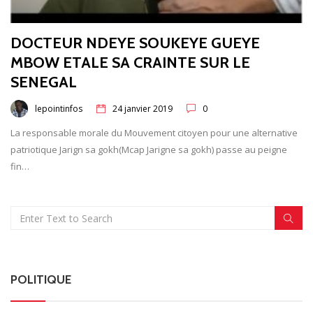
DOCTEUR NDEYE SOUKEYE GUEYE
MBOW ETALE SA CRAINTE SUR LE
SENEGAL
lepointinfos
24 janvier 2019
0
La responsable morale du Mouvement citoyen pour une alternative
patriotique Jarign sa gokh(Mcap Jarigne sa gokh) passe au peigne
fin…
POLITIQUE