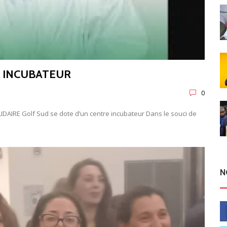
E INCUBATEUR
0
IRE Golf Sud se dote d’un centre incubateur Dans le souci de
N