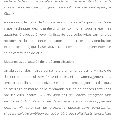
de faire de l’économie sociale et solidaire notre levier structurante de
croissance locale .C’est pourquoi, nous voulons être accompagnés par
l’Etat »
.
Auparavant, le maire de Guinaw rails Sud a saisi l’opportunité d’une
visite technique des chantiers d sa commune pour inviter les
autorités étatiques à revoir la fiscalité des collectivités territoriales
notamment la lancinante question de la taxe de Contribution
économique(Cel) qui divise souvent les communes de plein exercice
et les communes de Ville.
Mesures avec l’acte 04 de la décentralisation
Un plaidoyer des maires qui semble bien entendu par le Ministre de
l’Urbanisme, des collectivités territoriales et de l’aménagement des
territoires Balla Moussa Fofana.Ce dernier prononçant son discours
et interrogé en marge de la cérémonie sur les doléances formulées
par les élus locaux ,
« il n’y aura pas de Sénégal émergent sans
territoires forts.Il n’y aura pas de souveraineté sans développement
local .Il n’y aura pas de prospérité durable sans participation
citoyenne.Notre ambition est claire :bâtir des collectivités territoriales