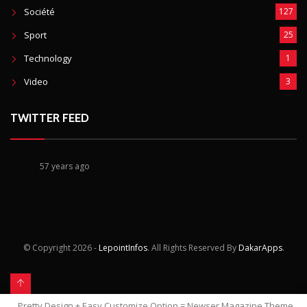
Société
127
Sport
25
Technology
1
Video
3
TWITTER FEED
57 years ago
© Copyright
2026 -
LepointInfos
. All Rights Reserved By
DakarApps
.
Pretty Design + Easy Customize Option = Newser Magazine Theme