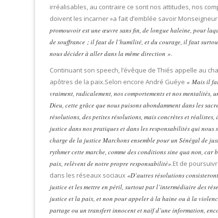
irréalisables, au contraire ce sont nos attitudes, nos com
doivent les incarner »a fait d’emblée savoir Monseigneu
promouvoir est une œuvre sans fin, de longue haleine, pour laque
de souffrance ; il faut de l’humilité, et du courage, il faut surto
nous décider à aller dans la même direction »
.
Continuant son speech, l’évêque de Thiés appelle au ch
apôtres de la paix.Selon encore André Guéye
« Mais il fa
vraiment, radicalement, nos comportements et nos mentalités, 
Dieu, cette grâce que nous puisons abondamment dans les sacrem
résolutions, des petites résolutions, mais concrètes et réalistes,
justice dans nos pratiques et dans les responsabilités qui nous s
charge de la justice Marchons ensemble pour un Sénégal de justi
rythmer cette marche, comme des conditions sine qua non, car bie
paix, relèvent de notre propre responsabilité»
.Et de poursuivr
dans les réseaux sociaux
«D’autres résolutions consisteront,
justice et les mettre en péril, surtout par l’intermédiaire des r
justice et la paix, et non pour appeler à la haine ou à la violen
partage ou un transfert innocent et naïf d’une information, enco