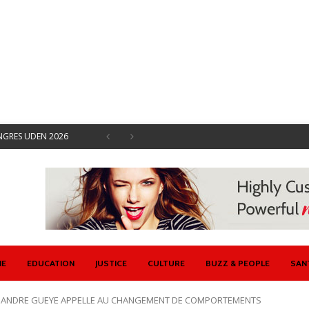
ONGRES UDEN 2026
EMENTS SOCIAUX
 SYNDICALES AVRIL
ISENT CONTRE ETAT
U ET ETAT
 SE DOTE D’UN
IE
EDUCATION
JUSTICE
CULTURE
BUZZ & PEOPLE
SAN
 ANDRE GUEYE APPELLE AU CHANGEMENT DE COMPORTEMENTS