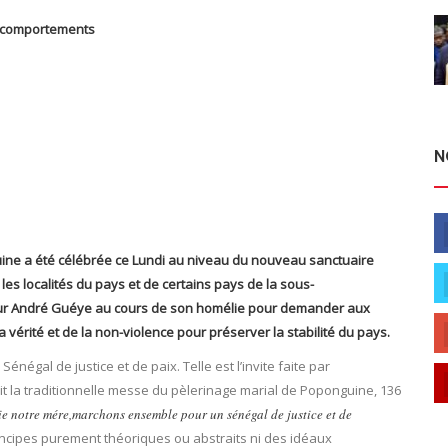
 comportements
N
uine a été célébrée ce Lundi au niveau du nouveau sanctuaire
es localités du pays et de certains pays de la sous-
eur André Guéye au cours de son homélie pour demander aux
vérité et de la non-violence pour préserver la stabilité du pays.
gal de justice et de paix. Telle est l’invite faite par
 la traditionnelle messe du pèlerinage marial de Poponguine, 136
e notre mére,marchons ensemble pour un sénégal de justice et de
principes purement théoriques ou abstraits ni des idéaux