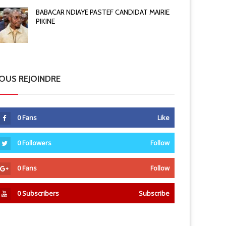
BABACAR NDIAYE PASTEF CANDIDAT MAIRIE
PIKINE
OUS REJOINDRE
0
Fans
Like
0
Followers
Follow
0
Fans
Follow
0
Subscribers
Subscribe