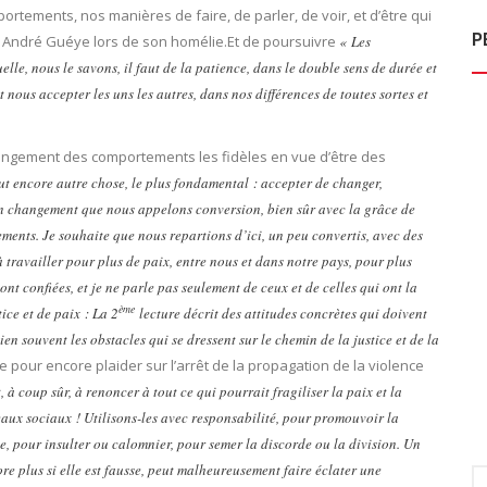
portements, nos manières de faire, de parler, de voir, et d’être qui
P
r André Guéye lors de son homélie.Et de poursuivre
« Les
lle, nous le savons, il faut de la patience, dans le double sens de durée et
ut nous accepter les uns les autres, dans nos différences de toutes sortes et
angement des comportements les fidèles en vue d’être des
ut encore autre chose, le plus fondamental : accepter de changer,
un changement que nous appelons conversion, bien sûr avec la grâce de
ents. Je souhaite que nous repartions d’ici, un peu convertis, avec des
 à travailler pour plus de paix, entre nous et dans notre pays, pour plus
ont confiées, et je ne parle pas seulement de ceux et de celles qui ont la
ème
ce et de paix : La 2
lecture décrit des attitudes concrètes qui doivent
n souvent les obstacles qui se dressent sur le chemin de la justice et de la
e pour encore plaider sur l’arrêt de la propagation de la violence
 à coup sûr, à renoncer à tout ce qui pourrait fragiliser la paix et la
éseaux sociaux ! Utilisons-les avec responsabilité, pour promouvoir la
ce, pour insulter ou calomnier, pour semer la discorde ou la division. Un
re plus si elle est fausse, peut malheureusement faire éclater une