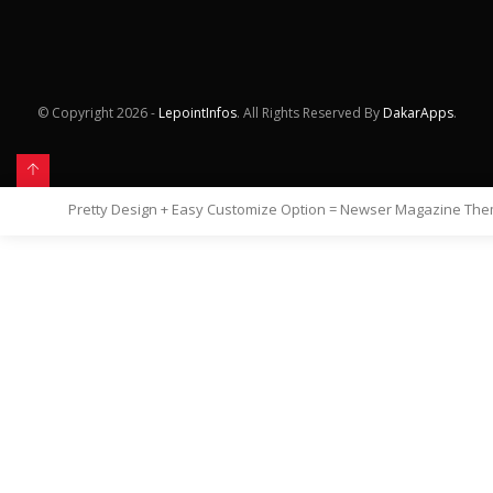
© Copyright
2026 -
LepointInfos
. All Rights Reserved By
DakarApps
.
Pretty Design + Easy Customize Option = Newser Magazine Th