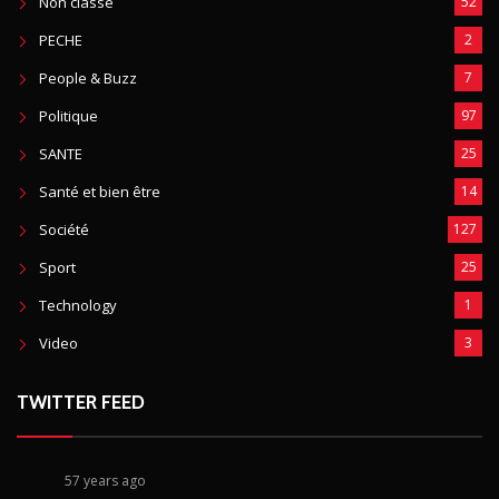
Non classé
52
PECHE
2
People & Buzz
7
Politique
97
SANTE
25
Santé et bien être
14
Société
127
Sport
25
Technology
1
Video
3
TWITTER FEED
57 years ago