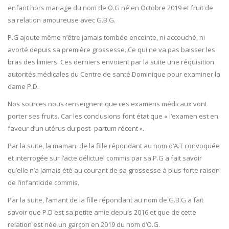
enfant hors mariage du nom de O.G né en Octobre 2019 et fruit de
sa relation amoureuse avec G.B.G.
P.G ajoute même n’être jamais tombée enceinte, ni accouché, ni
avorté depuis sa première grossesse. Ce qui ne va pas baisser les
bras des limiers. Ces derniers envoient par la suite une réquisition
autorités médicales du Centre de santé Dominique pour examiner la
dame P.D.
Nos sources nous renseignent que ces examens médicaux vont
porter ses fruits. Car les conclusions font état que « l’examen est en
faveur d’un utérus du post- partum récent ».
Par la suite, la maman de la fille répondant au nom d’A.T convoquée
et interrogée sur l’acte délictuel commis par sa P.G a fait savoir
qu’elle n’a jamais été au courant de sa grossesse à plus forte raison
de l’infanticide commis.
Par la suite, l’amant de la fille répondant au nom de G.B.G a fait
savoir que P.D est sa petite amie depuis 2016 et que de cette
relation est née un garçon en 2019 du nom d’O.G.