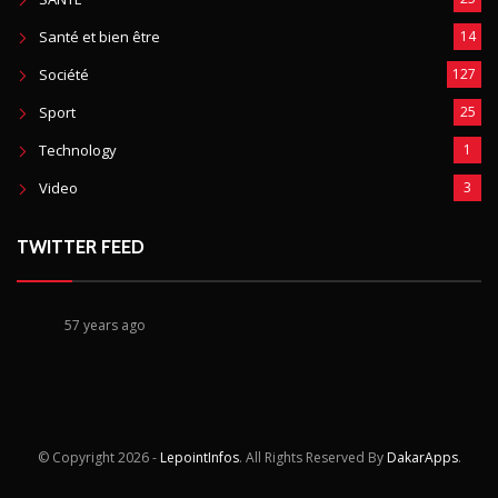
Santé et bien être
14
Société
127
Sport
25
Technology
1
Video
3
TWITTER FEED
57 years ago
© Copyright
2026 -
LepointInfos
. All Rights Reserved By
DakarApps
.