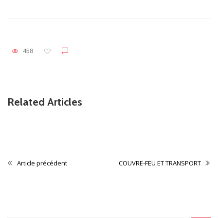
458
Related Articles
Non classé
CONTRIBUTION
Article précédent
COUVRE-FEU ET TRANSPORT