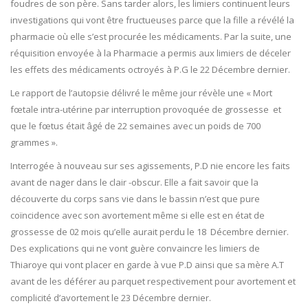
foudres de son père. Sans tarder alors, les limiers continuent leurs
investigations qui vont être fructueuses parce que la fille a révélé la
pharmacie où elle s’est procurée les médicaments. Par la suite, une
réquisition envoyée à la Pharmacie a permis aux limiers de déceler
les effets des médicaments octroyés à P.G le 22 Décembre dernier.
Le rapport de l’autopsie délivré le même jour révèle une « Mort
fœtale intra-utérine par interruption provoquée de grossesse et
que le fœtus était âgé de 22 semaines avec un poids de 700
grammes ».
Interrogée à nouveau sur ses agissements, P.D nie encore les faits
avant de nager dans le clair -obscur. Elle a fait savoir que la
découverte du corps sans vie dans le bassin n’est que pure
coïncidence avec son avortement même si elle est en état de
grossesse de 02 mois qu’elle aurait perdu le 18 Décembre dernier.
Des explications qui ne vont guère convaincre les limiers de
Thiaroye qui vont placer en garde à vue P.D ainsi que sa mère A.T
avant de les déférer au parquet respectivement pour avortement et
complicité d’avortement le 23 Décembre dernier.