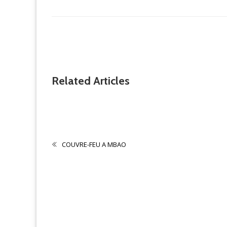
Related Articles
Non classé
CONTRIBUTION
COUVRE-FEU A MBAO