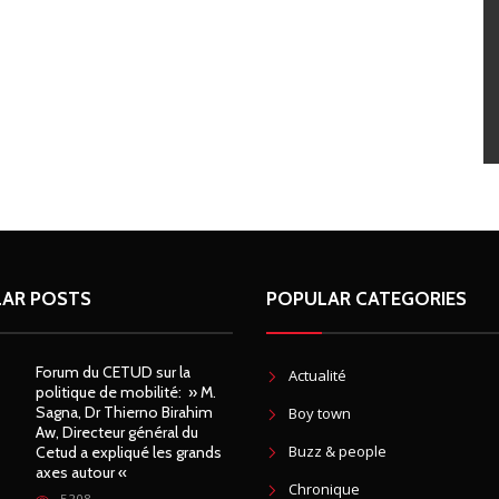
AR POSTS
POPULAR CATEGORIES
Forum du CETUD sur la
Actualité
politique de mobilité: » M.
Sagna, Dr Thierno Birahim
Boy town
Aw, Directeur général du
Buzz & people
Cetud a expliqué les grands
axes autour «
Chronique
5208