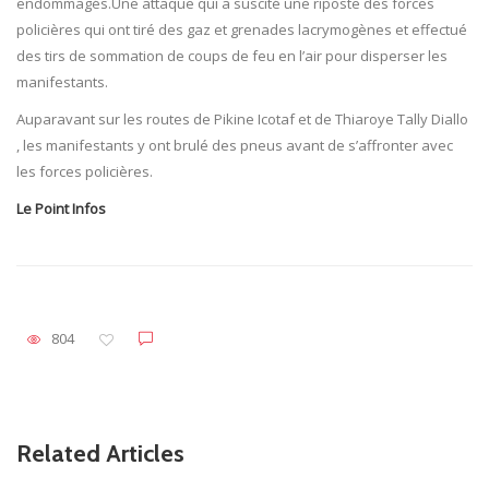
endommagés.Une attaque qui a suscité une riposte des forces
policières qui ont tiré des gaz et grenades lacrymogènes et effectué
des tirs de sommation de coups de feu en l’air pour disperser les
manifestants.
Auparavant sur les routes de Pikine Icotaf et de Thiaroye Tally Diallo
, les manifestants y ont brulé des pneus avant de s’affronter avec
les forces policières.
Le Point Infos
804
Related Articles
Non classé