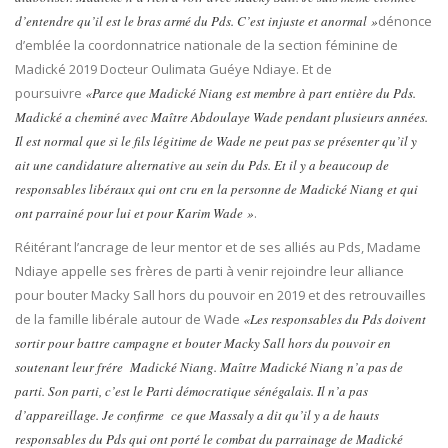
d’entendre qu’il est le bras armé du Pds. C’est injuste et anormal »
dénonce
d’emblée la coordonnatrice nationale de la section féminine de
Madické 2019 Docteur Oulimata Guéye Ndiaye. Et de
poursuivre
«Parce que Madické Niang est membre à part entière du Pds.
Madické a cheminé avec Maître Abdoulaye Wade pendant plusieurs années.
Il est normal que si le fils légitime de Wade ne peut pas se présenter qu’il y
ait une candidature alternative au sein du Pds. Et il y a beaucoup de
responsables libéraux qui ont cru en la personne de Madické Niang et qui
ont parrainé pour lui et pour Karim Wade »
.
Réitérant l’ancrage de leur mentor et de ses alliés au Pds, Madame
Ndiaye appelle ses frères de parti à venir rejoindre leur alliance
pour bouter Macky Sall hors du pouvoir en 2019 et des retrouvailles
de la famille libérale autour de Wade
«Les responsables du Pds doivent
sortir pour battre campagne et bouter Macky Sall hors du pouvoir en
soutenant leur frére Madické Niang. Maître Madické Niang n’a pas de
parti. Son parti, c’est le Parti démocratique sénégalais. Il n’a pas
d’appareillage. Je confirme ce que Massaly a dit qu’il y a de hauts
responsables du Pds qui ont porté le combat du parrainage de Madické