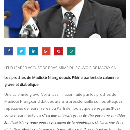
LEUR LEADER ACCUSE DE BRAS-ARME DU POUVOIR DE MACKY SALL
Les proches de Madické Niang depuis Pikine parlent de calomnie
grave et diabolique
Une calomnie grave. Voilà l’assimilation faite par les proches de
Madické Niang,candidat déclaré à la présidentielle sur les attaques
répétitives de leurs frères du Parti démocratique sénégalais(Pds)
contre leur mentor.
« C’est une calomnie grave de dire que notre candidat
Madické Niang roule pour le Président de la république. Qu’on arrête de le
diaboliser. Madické n’a rien à voir avec Macky Sall. Je suis même étonnée