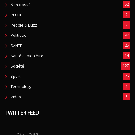
Non classé
52
PECHE
2
People & Buzz
7
Politique
97
SANTE
25
Santé et bien être
14
Société
127
Sport
25
Technology
1
Video
3
TWITTER FEED
57 years ago