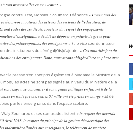
ns à tout moment aller en mouvement ».
 grogne contre l’Etat, Monsieur Zoumarou dénonce
« Constatant des
rge des préoccupations des acteurs des secteurs de l’éducation, de
e Grand cadre des syndicats, soucieux du respect des engagements
onnelles d’enseignants, a décidé de déposer un préavis de grève pour
ficative des préoccupations des enseignants »
.Et le vice coordonnateur
N
on des instituteurs du sénégal(Ois)d’ajouter
« Ces autorités font du
endications des enseignants. Donc, nous serons obligés d’être en phase avec
avec la presse s’en sont pris également à Madame le Ministre de la
6 mois, les actes ne sont pas signés au niveau du Ministère de la
ut son temps à se concentrer à son agenda politique en faisant fi de la
 mises en solde prévue, seules 07 mille ont été prises en charge »
.Et de
bies par les enseignants dans l’espace scolaire.
ar Waly Zoumarou et ses camarades listent
« le respect des accords
 30 Avril 2018, le respect du principe de la gestion démocratique des
 les indemnités allouées aux enseignants, le relèvement de manière