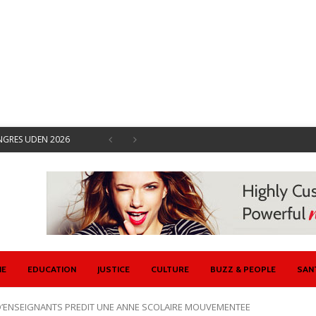
ONGRES UDEN 2026
EMENTS SOCIAUX
 SYNDICALES AVRIL
ISENT CONTRE ETAT
U ET ETAT
 SE DOTE D’UN
IE
EDUCATION
JUSTICE
CULTURE
BUZZ & PEOPLE
SAN
D’ENSEIGNANTS PREDIT UNE ANNE SCOLAIRE MOUVEMENTEE