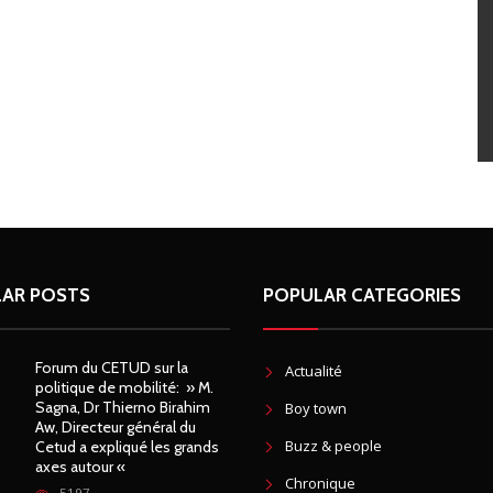
AR POSTS
POPULAR CATEGORIES
Forum du CETUD sur la
Actualité
politique de mobilité: » M.
Sagna, Dr Thierno Birahim
Boy town
Aw, Directeur général du
Buzz & people
Cetud a expliqué les grands
axes autour «
Chronique
5197