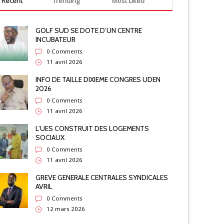
Recent
Trending
Most Liked
Actualité
Education
COLERE CS
YNDICATS G7 SE RADICALISENT CONTRE ETAT
GOLF SUD SE DOTE D’UN CENTRE
INCUBATEUR
0 Comments
11 avril 2026
INFO DE TAILLE DIXIEME CONGRES UDEN
2026
0 Comments
11 avril 2026
L’UES CONSTRUIT DES LOGEMENTS
SOCIAUX
0 Comments
11 avril 2026
GREVE GENERALE CENTRALES SYNDICALES
AVRIL
0 Comments
12 mars 2026