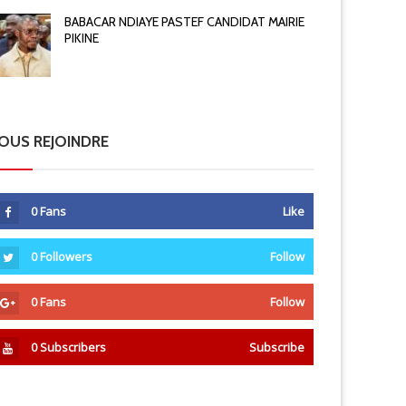
BABACAR NDIAYE PASTEF CANDIDAT MAIRIE
PIKINE
OUS REJOINDRE
0
Fans
Like
0
Followers
Follow
0
Fans
Follow
0
Subscribers
Subscribe