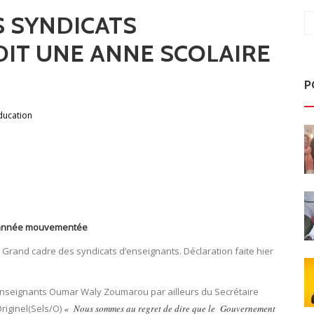
S SYNDICATS
DIT UNE ANNE SCOLAIRE
P
ducation
e année mouvementée
Grand cadre des syndicats d’enseignants. Déclaration faite hier
enseignants Oumar Waly Zoumarou par ailleurs du Secrétaire
riginel(Sels/O)
« Nous sommes au regret de dire que le Gouvernement