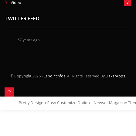
Video
3
TWITTER FEED
57 years ago
© Copyright
2026 -
LepointInfos
. All Rights Reserved By
DakarApps
.
Pretty Design + Easy Customize Option = Newser Magazine Th