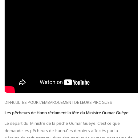
DIFFICULTES POUR L’EMBARQUEMENT DE LEURS PIROGUES
Les pêcheurs de Hann réclament la tête du Ministre Oumar Guéye
Le départ du Ministre de la pêche Oumar Guéye. C’est ce que
demande les pêcheurs de Hann.Ces derniers affectés par la
pénurie de carburant qui dure depuis plus de 02 mois sont sortis de