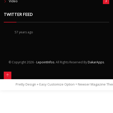
Video
3
TWITTER FEED
57 years ago
© Copyright
2026 -
LepointInfos
. All Rights Reserved By
DakarApps
.
Pretty Design + Easy Customize Option = Newser Magazine Th