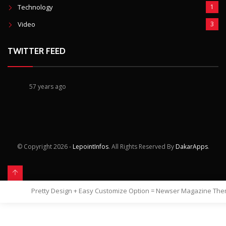
Technology
1
Video
3
TWITTER FEED
57 years ago
© Copyright
2026 -
LepointInfos
. All Rights Reserved By
DakarApps
.
Pretty Design + Easy Customize Option = Newser Magazine Th