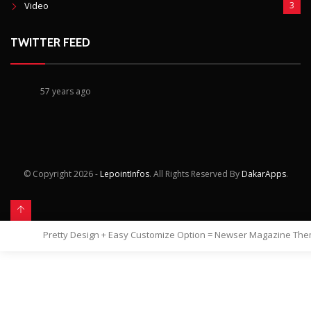
Video
3
TWITTER FEED
57 years ago
© Copyright
2026 -
LepointInfos
. All Rights Reserved By
DakarApps
.
Pretty Design + Easy Customize Option = Newser Magazine Th