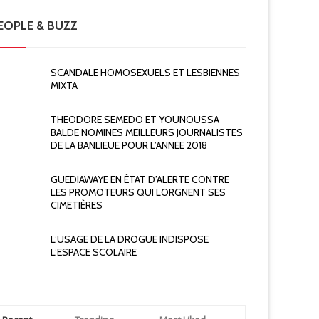
EOPLE & BUZZ
SCANDALE HOMOSEXUELS ET LESBIENNES
MIXTA
THEODORE SEMEDO ET YOUNOUSSA
BALDE NOMINES MEILLEURS JOURNALISTES
DE LA BANLIEUE POUR L’ANNEE 2018
Actualité
Actualité
COLERE CS
GUEDIAWAYE EN ÉTAT D’ALERTE CONTRE
REVE GENERALE CENTRALES SYNDICALES AVRIL
LES PROMOTEURS QUI LORGNENT SES
CIMETIÈRES
L’USAGE DE LA DROGUE INDISPOSE
L’ESPACE SCOLAIRE