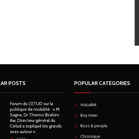
AR POSTS
POPULAR CATEGORIES
Forum du CETUD sur la
Actualité
politique de mobilité: » M.
Sagna, Dr Thierno Birahim
Boy town
Aw, Directeur général du
Buzz & people
Cetud a expliqué les grands
axes autour «
Chronique
5197