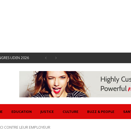
ONGRES UDEN 2026
EMENTS SOCIAUX
 SYNDICALES AVRIL
ISENT CONTRE ETAT
U ET ETAT
 SE DOTE D’UN
IE
EDUCATION
JUSTICE
CULTURE
BUZZ & PEOPLE
SAN
CI CONTRE LEUR EMPLOYEUR