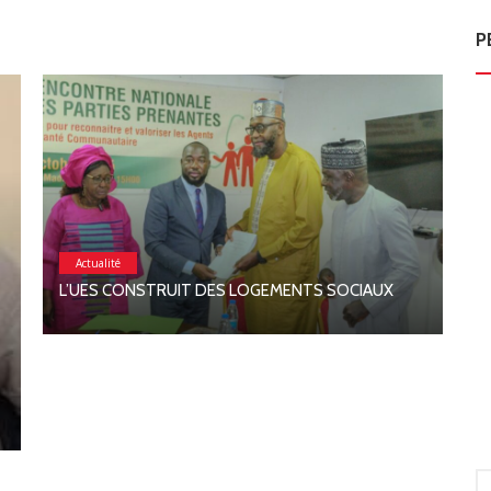
P
Actualité
G
L’UES CONSTRUIT DES LOGEMENTS SOCIAUX