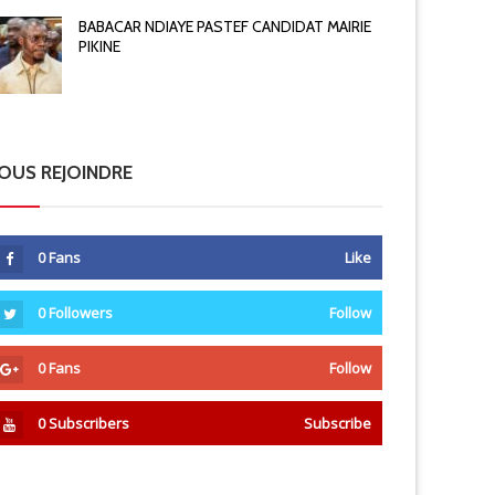
BABACAR NDIAYE PASTEF CANDIDAT MAIRIE
PIKINE
OUS REJOINDRE
0
Fans
Like
0
Followers
Follow
0
Fans
Follow
0
Subscribers
Subscribe