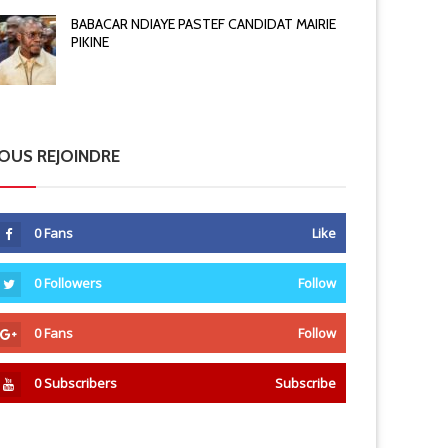
BABACAR NDIAYE PASTEF CANDIDAT MAIRIE
PIKINE
OUS REJOINDRE
0
Fans
Like
0
Followers
Follow
0
Fans
Follow
0
Subscribers
Subscribe