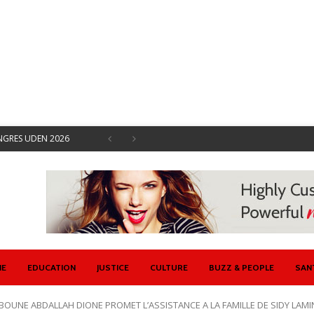
ONGRES UDEN 2026
EMENTS SOCIAUX
 SYNDICALES AVRIL
ISENT CONTRE ETAT
U ET ETAT
 SE DOTE D’UN
IE
EDUCATION
JUSTICE
CULTURE
BUZZ & PEOPLE
SAN
OUNE ABDALLAH DIONE PROMET L’ASSISTANCE A LA FAMILLE DE SIDY LAMI