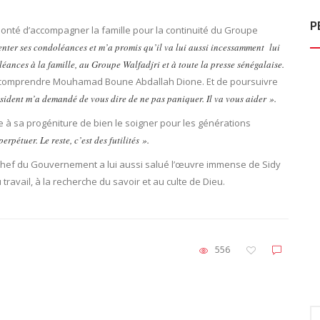
P
onté d’accompagner la famille pour la continuité du Groupe
enter ses condoléances et m’a promis qu’il va lui aussi incessamment lui
éances à la famille, au Groupe Walfadjri et à toute la presse sénégalaise.
t comprendre Mouhamad Boune Abdallah Dione. Et de poursuivre
sident m’a demandé de vous dire de ne pas paniquer. Il va vous aider ».
 à sa progéniture de bien le soigner pour les générations
rpétuer. Le reste, c’est des futilités ».
Chef du Gouvernement a lui aussi salué l’œuvre immense de Sidy
travail, à la recherche du savoir et au culte de Dieu.
556