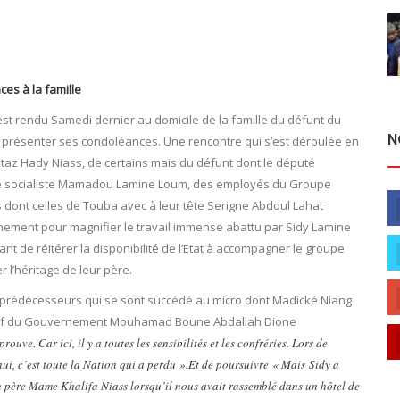
es à la famille
t rendu Samedi dernier au domicile de la famille du défunt du
N
 présenter ses condoléances. Une rencontre qui s’est déroulée en
taz Hady Niass, de certains mais du défunt dont le député
ime socialiste Mamadou Lamine Loum, des employés du Groupe
es dont celles de Touba avec à leur tête Serigne Abdoul Lahat
ement pour magnifier le travail immense abattu par Sidy Lamine
t de réitérer la disponibilité de l’Etat à accompagner le groupe
 l’héritage de leur père.
s prédécesseurs qui se sont succédé au micro dont Madické Niang
hef du Gouvernement Mouhamad Boune Abdallah Dione
uve. Car ici, il y a toutes les sensibilités et les confréries. Lors de
ui, c’est toute la Nation qui a perdu ».Et de poursuivre « Mais Sidy a
on père Mame Khalifa Niass lorsqu’il nous avait rassemblé dans un hôtel de