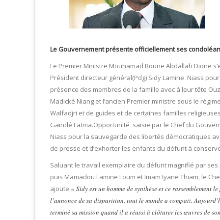
Le Gouvernement présente officiellement ses condoléanc
Le Premier Ministre Mouhamad Boune Abdallah Dione s’es
Président directeur général(Pdg) Sidy Lamine Niass pour
présence des membres de la famille avec à leur tête Ouz
Madické Niang et l’ancien Premier ministre sous le rég
Walfadjri et de guides et de certaines familles religieus
Gaindé Fatma.Opportunité saisie par le Chef du Gouvern
Niass pour la sauvegarde des libertés démocratiques avan
de presse et d’exhorter les enfants du défunt à conserver
Saluant le travail exemplaire du défunt magnifié par se
puis Mamadou Lamine Loum et Imam Iyane Thiam, le C
ajoute
« Sidy est un homme de synthése et ce rassemblement le pro
l’annonce de sa disparition, tout le monde a compati. Aujourd’h
terminé sa mission quand il a réussi à clôturer les œuvres de s