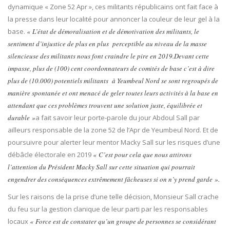
dynamique « Zone 52 Apr », ces militants républicains ont fait face à
la presse dans leur localité pour annoncer la couleur de leur gel à la
base.
« L’état de démoralisation et de démotivation des militants, le
sentiment d’injustice de plus en plus perceptible au niveau de la masse
silencieuse des militants nous font craindre le pire en 2019.Devant cette
impasse, plus de (100) cent coordonnateurs de comités de base c’est à dire
plus de (10.000) potentiels militants à Yeumbeul Nord se sont regroupés de
manière spontanée et ont menacé de geler toutes leurs activités à la base en
attendant que ces problèmes trouvent une solution juste, équilibrée et
durable »
a fait savoir leur porte-parole du jour Abdoul Sall par
ailleurs responsable de la zone 52 de l’Apr de Yeumbeul Nord. Et de
poursuivre pour alerter leur mentor Macky Sall sur les risques d’une
débâcle électorale en 2019
« C’est pour cela que nous attirons
l’attention du Président Macky Sall sur cette situation qui pourrait
engendrer des conséquences extrêmement fâcheuses si on n’y prend garde ».
Sur les raisons de la prise d’une telle décision, Monsieur Sall crache
du feu sur la gestion clanique de leur parti par les responsables
locaux
« Force est de constater qu’un groupe de personnes se considérant