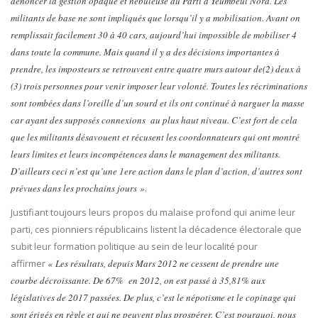
dénoncer la gestion opaque et nébuleuse du Parti à Yeumbeul Nord. Les
militants de base ne sont impliqués que lorsqu’il y a mobilisation. Avant on
remplissait facilement 30 à 40 cars, aujourd’hui impossible de mobiliser 4
dans toute la commune. Mais quand il y a des décisions importantes à
prendre, les imposteurs se retrouvent entre quatre murs autour de(2) deux à
(3) trois personnes pour venir imposer leur volonté. Toutes les récriminations
sont tombées dans l’oreille d’un sourd et ils ont continué à narguer la masse
car ayant des supposés connexions au plus haut niveau. C’est fort de cela
que les militants désavouent et récusent les coordonnateurs qui ont montré
leurs limites et leurs incompétences dans le management des militants.
D’ailleurs ceci n’est qu’une 1ere action dans le plan d’action, d’autres sont
prévues dans les prochains jours »
.
Justifiant toujours leurs propos du malaise profond qui anime leur
parti, ces pionniers républicains listent la décadence électorale que
subit leur formation politique au sein de leur localité pour
affirmer
« Les résultats, depuis Mars 2012 ne cessent de prendre une
courbe décroissante. De 67% en 2012, on est passé à 35,81% aux
législatives de 2017 passées. De plus, c’est le népotisme et le copinage qui
sont érigés en règle et qui ne peuvent plus prospérer. C’est pourquoi, nous