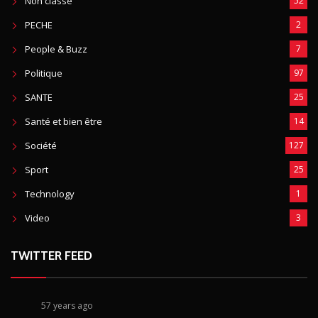
Non classé
52
PECHE
2
People & Buzz
7
Politique
97
SANTE
25
Santé et bien être
14
Société
127
Sport
25
Technology
1
Video
3
TWITTER FEED
57 years ago