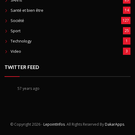
SANTE
Santé et bien être
14
Société
127
Sport
25
Technology
1
Video
3
TWITTER FEED
57 years ago
© Copyright
2026 -
LepointInfos
. All Rights Reserved By
DakarApps
.