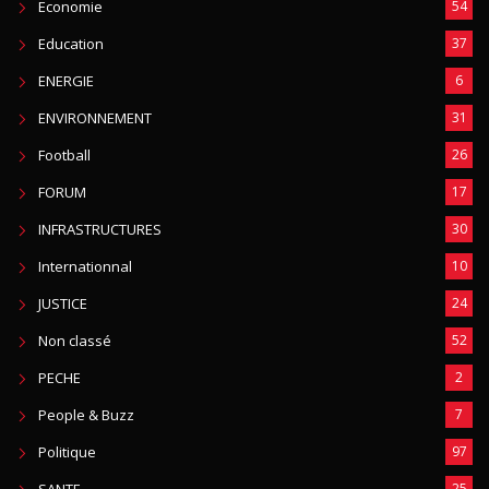
Economie
54
Education
37
ENERGIE
6
ENVIRONNEMENT
31
Football
26
FORUM
17
INFRASTRUCTURES
30
Internationnal
10
JUSTICE
24
Non classé
52
PECHE
2
People & Buzz
7
Politique
97
25