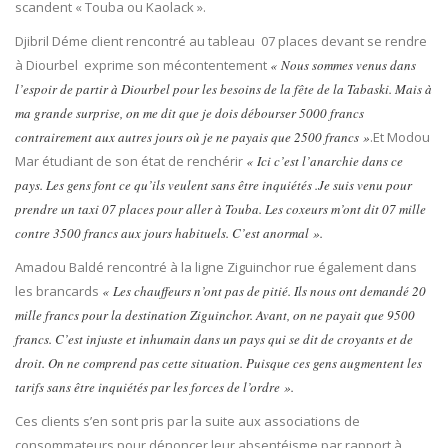
scandent « Touba ou Kaolack ».
Djibril Déme client rencontré au tableau 07 places devant se rendre
à Diourbel exprime son mécontentement
« Nous sommes venus dans
l’espoir de partir à Diourbel pour les besoins de la fête de la Tabaski. Mais à
ma grande surprise, on me dit que je dois débourser 5000 francs
contrairement aux autres jours où je ne payais que 2500 francs »
.Et Modou
Mar étudiant de son état de renchérir
« Ici c’est l’anarchie dans ce
pays. Les gens font ce qu’ils veulent sans être inquiétés .Je suis venu pour
prendre un taxi 07 places pour aller à Touba. Les coxeurs m’ont dit 07 mille
contre 3500 francs aux jours habituels. C’est anormal ».
Amadou Baldé rencontré à la ligne Ziguinchor rue également dans
les brancards
« Les chauffeurs n’ont pas de pitié. Ils nous ont demandé 20
mille francs pour la destination Ziguinchor. Avant, on ne payait que 9500
francs. C’est injuste et inhumain dans un pays qui se dit de croyants et de
droit. On ne comprend pas cette situation. Puisque ces gens augmentent les
tarifs sans être inquiétés par les forces de l’ordre ».
Ces clients s’en sont pris par la suite aux associations de
consommateurs pour dénoncer leur absentéisme par rapport à