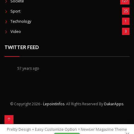
Société
127
Sport
25
Technology
1
Video
3
TWITTER FEED
57 years ago
© Copyright
2026 -
LepointInfos
. All Rights Reserved By
DakarApps
.
Pretty Design + Easy Customize Option = Newser Magazine Theme