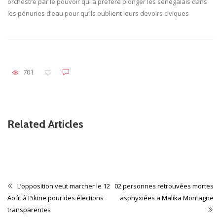
orchestré par le pouvoir qui a préféré plonger les sénégalais dans
les pénuries d’eau pour qu’ils oublient leurs devoirs civiques
701
Related Articles
Non classé
CONTRIBUTION
L’opposition veut marcher le 12
02 personnes retrouvées mortes
Août à Pikine pour des élections
asphyxiées a Malika Montagne
transparentes