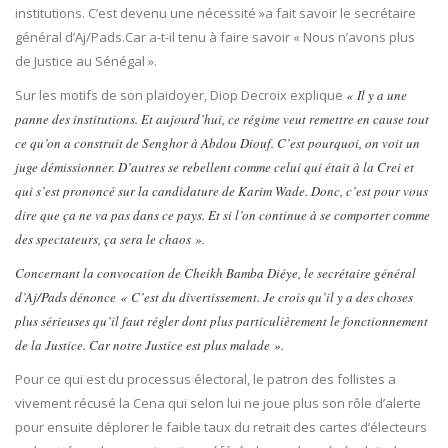
institutions. C’est devenu une nécessité »a fait savoir le secrétaire
général d’Aj/Pads.Car a-t-il tenu à faire savoir « Nous n’avons plus
de Justice au Sénégal ».
Sur les motifs de son plaidoyer, Diop Decroix explique
« Il y a une
panne des institutions. Et aujourd’hui, ce régime veut remettre en cause tout
ce qu’on a construit de Senghor à Abdou Diouf. C’est pourquoi, on voit un
juge démissionner. D’autres se rebellent comme celui qui était à la Crei et
qui s’est prononcé sur la candidature de Karim Wade. Donc, c’est pour vous
dire que ça ne va pas dans ce pays. Et si l’on continue à se comporter comme
des spectateurs, ça sera le chaos ».
Concernant la convocation de Cheikh Bamba Diéye, le secrétaire général
d’Aj/Pads dénonce « C’est du divertissement. Je crois qu’il y a des choses
plus sérieuses qu’il faut régler dont plus particulièrement le fonctionnement
de la Justice. Car notre Justice est plus malade ».
Pour ce qui est du processus électoral, le patron des follistes a
vivement récusé la Cena qui selon lui ne joue plus son rôle d’alerte
pour ensuite déplorer le faible taux du retrait des cartes d’électeurs