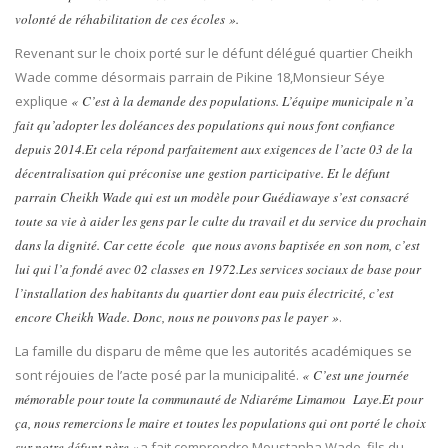
volonté de réhabilitation de ces écoles ».
Revenant sur le choix porté sur le défunt délégué quartier Cheikh
Wade comme désormais parrain de Pikine 18,Monsieur Séye
explique
« C’est à la demande des populations. L’équipe municipale n’a
fait qu’adopter les doléances des populations qui nous font confiance
depuis 2014.Et cela répond parfaitement aux exigences de l’acte 03 de la
décentralisation qui préconise une gestion participative. Et le défunt
parrain Cheikh Wade qui est un modèle pour Guédiawaye s’est consacré
toute sa vie à aider les gens par le culte du travail et du service du prochain
dans la dignité. Car cette école que nous avons baptisée en son nom, c’est
lui qui l’a fondé avec 02 classes en 1972.Les services sociaux de base pour
l’installation des habitants du quartier dont eau puis électricité, c’est
encore Cheikh Wade. Donc, nous ne pouvons pas le payer »
.
La famille du disparu de même que les autorités académiques se
sont réjouies de l’acte posé par la municipalité.
« C’est une journée
mémorable pour toute la communauté de Ndiaréme Limamou Laye.Et pour
ça, nous remercions le maire et toutes les populations qui ont porté le choix
sur notre défunt père »
a fait comprendre Moustapha Wade, fils du