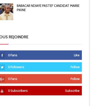
BABACAR NDIAYE PASTEF CANDIDAT MAIRIE
PIKINE
OUS REJOINDRE
0
Fans
Like
0
Followers
Follow
0
Fans
Follow
0
Subscribers
Subscribe