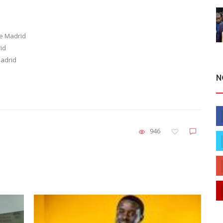
de Madrid
id
Madrid
N
946