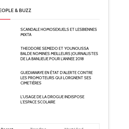
EOPLE & BUZZ
Actualité
SCANDALE HOMOSEXUELS ET LESBIENNES
Actualité
MIXTA
OLERE CSA CONTRE SEN EAU ET ETAT
BRUXELLE
THEODORE SEMEDO ET YOUNOUSSA
BALDE NOMINES MEILLEURS JOURNALISTES
DE LA BANLIEUE POUR L’ANNEE 2018
GUEDIAWAYE EN ÉTAT D’ALERTE CONTRE
LES PROMOTEURS QUI LORGNENT SES
CIMETIÈRES
L’USAGE DE LA DROGUE INDISPOSE
L’ESPACE SCOLAIRE