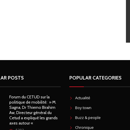
AR POSTS
POPULAR CATEGORIES
Forum du CETUD sur la
Actualité
politique de mobilité: » M.
Sagna, Dr Thierno Birahim
Boy town
Aw, Directeur général du
Buzz & people
Cetud a expliqué les grands
axes autour «
Chronique
5202