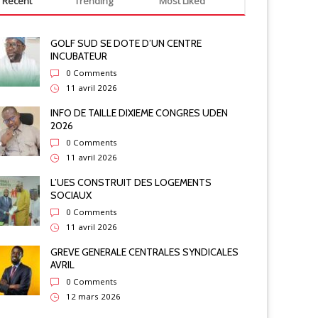
Recent
Trending
Most Liked
OLERE CSA CONTRE SEN EAU ET ETAT
BRUXELLE
GOLF SUD SE DOTE D’UN CENTRE
INCUBATEUR
0 Comments
11 avril 2026
INFO DE TAILLE DIXIEME CONGRES UDEN
2026
0 Comments
11 avril 2026
L’UES CONSTRUIT DES LOGEMENTS
SOCIAUX
0 Comments
11 avril 2026
GREVE GENERALE CENTRALES SYNDICALES
AVRIL
0 Comments
12 mars 2026