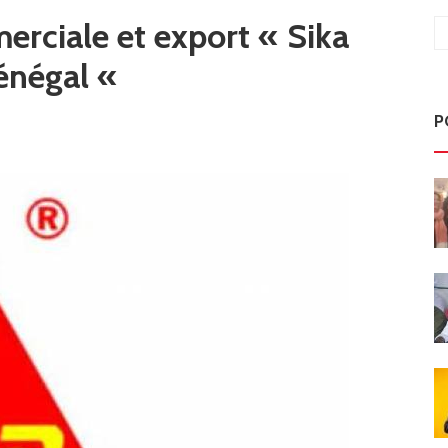
erciale et export « Sika
Sénégal «
P