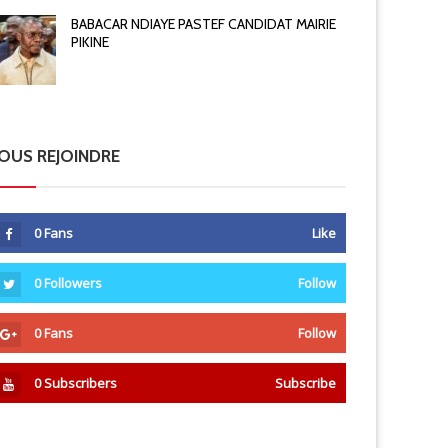
BABACAR NDIAYE PASTEF CANDIDAT MAIRIE
PIKINE
OUS REJOINDRE
0
Fans
Like
0
Followers
Follow
0
Fans
Follow
0
Subscribers
Subscribe