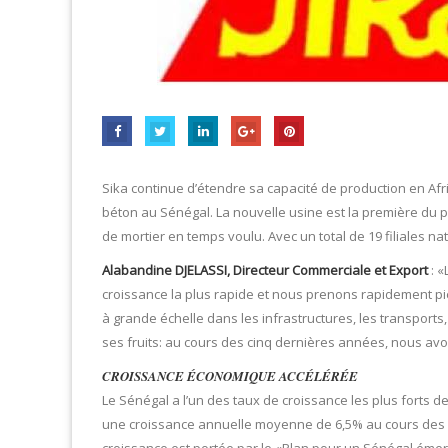
Sika continue d’étendre sa capacité de production en Afr
béton au Sénégal. La nouvelle usine est la première du pa
de mortier en temps voulu. Avec un total de 19 filiales na
Alabandine DJELASSI, Directeur Commerciale et Export
: «
croissance la plus rapide et nous prenons rapidement pi
à grande échelle dans les infrastructures, les transports,
ses fruits: au cours des cinq dernières années, nous a
CROISSANCE ÉCONOMIQUE ACCÉLÉRÉE
Le Sénégal a l’un des taux de croissance les plus forts
une croissance annuelle moyenne de 6,5% au cours des d
croissance est portée par le «Plan pour un Sénégal émerg