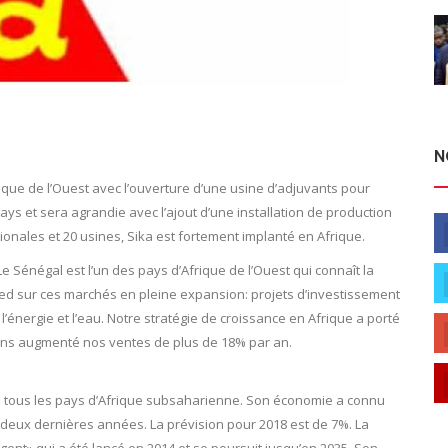
N
ique de l’Ouest avec l’ouverture d’une usine d’adjuvants pour
ys et sera agrandie avec l’ajout d’une installation de production
tionales et 20 usines, Sika est fortement implanté en Afrique.
Le Sénégal est l’un des pays d’Afrique de l’Ouest qui connaît la
ed sur ces marchés en pleine expansion: projets d’investissement
 l’énergie et l’eau. Notre stratégie de croissance en Afrique a porté
vons augmenté nos ventes de plus de 18% par an.
 de tous les pays d’Afrique subsaharienne. Son économie a connu
eux dernières années. La prévision pour 2018 est de 7%. La
ent» qui a été lancé en 2014 et se poursuit jusqu’en 2035. Son