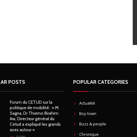
AR POSTS
POPULAR CATEGORIES
Forum du CETUD sur la
Actualité
politique de mobilité: » M.
Sagna, Dr Thierno Birahim
Boy town
Aw, Directeur général du
Buzz & people
Cetud a expliqué les grands
axes autour «
Chronique
5208