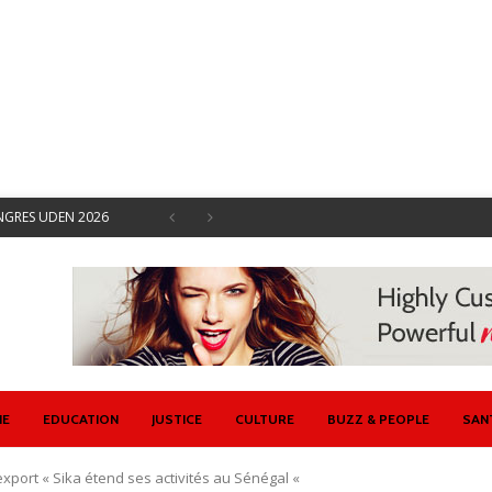
ONGRES UDEN 2026
EMENTS SOCIAUX
 SYNDICALES AVRIL
ISENT CONTRE ETAT
U ET ETAT
 SE DOTE D’UN
IE
EDUCATION
JUSTICE
CULTURE
BUZZ & PEOPLE
SAN
export « Sika étend ses activités au Sénégal «