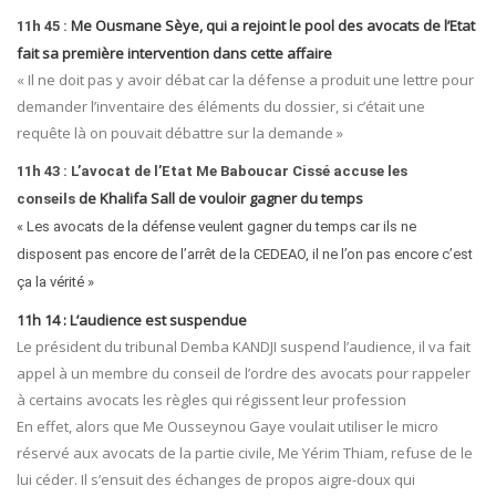
Me Ousmane Sèye, qui a rejoint le pool des avocats de l’Etat
11h 45 :
fait sa première intervention dans cette affaire
« Il ne doit pas y avoir débat car la défense a produit une lettre pour
demander l’inventaire des éléments du dossier, si c’était une
requête là on pouvait débattre sur la demande »
11h 43 : L’avocat de l’Etat Me Baboucar Cissé accuse les
de Khalifa Sall de vouloir gagner du temps
conseils
« Les avocats de la défense veulent gagner du temps car ils ne
disposent pas encore de l’arrêt de la CEDEAO, il ne l’on pas encore c’est
ça la vérité »
11h 14 : L’audience est suspendue
Le président du tribunal Demba KANDJI suspend l’audience, il va fait
appel à un membre du conseil de l’ordre des avocats pour rappeler
à certains avocats les règles qui régissent leur profession
En effet, alors que Me Ousseynou Gaye voulait utiliser le micro
réservé aux avocats de la partie civile, Me Yérim Thiam, refuse de le
lui céder. Il s’ensuit des échanges de propos aigre-doux qui