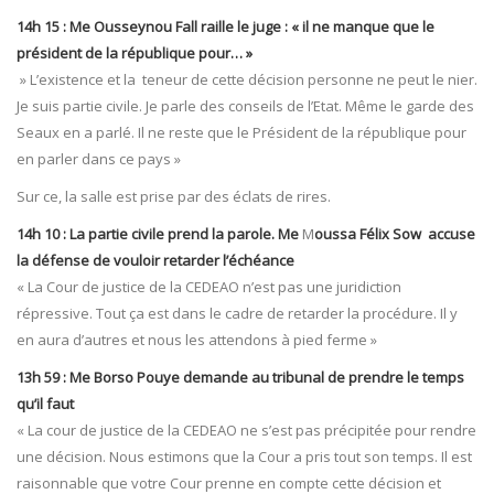
14h 15 : Me Ousseynou Fall raille le juge : « il ne manque que le
président de la république pour… »
» L’existence et la teneur de cette décision personne ne peut le nier.
Je suis partie civile. Je parle des conseils de l’Etat. Même le garde des
Seaux en a parlé. Il ne reste que le Président de la république pour
en parler dans ce pays »
Sur ce, la salle est prise par des éclats de rires.
14h 10 : La partie civile prend la parole. Me
M
oussa Félix Sow accuse
la défense de vouloir retarder l’échéance
« La Cour de justice de la CEDEAO n’est pas une juridiction
répressive. Tout ça est dans le cadre de retarder la procédure. Il y
en aura d’autres et nous les attendons à pied ferme »
13h 59 : Me Borso Pouye demande au tribunal de prendre le temps
qu’il faut
« La cour de justice de la CEDEAO ne s’est pas précipitée pour rendre
une décision. Nous estimons que la Cour a pris tout son temps. Il est
raisonnable que votre Cour prenne en compte cette décision et