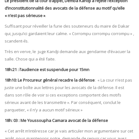
Le président de la cour d’appel, Demba Kandji a rejeté l’exception
d’inconstitutionnalité des avocats de la défense au motif qu’elle
« n’est pas sérieuse »
.
Suffisant pour réveiller la furie des souteneurs du maire de Dakar
qui, jusqu’ici gardaient leur calme. « Corrompu corrompu corrompu » ,
scandent-ils.
Très en verve, le juge Kandji demande aux gendarme d’évacuer la
salle. Chose qui a été faite.
18h:21 : l’audience est suspendue pour 15mn
18h10: Le Procureur général recadre la défense
: « La cour n’est pas
juste une boîte aux lettres pour les avocats de la défense. Il est
dans son rôle de voir si ces exceptions comportent des motifs
sérieux avant de les transmettre ». Par conséquent, conclut le
parquetier, « il n’y a aucun motif sérieux »
18h: 03 : Me Youssoupha Camara avocat de la défense
« Cet arrêt m’intéresse car je vais articuler mon argumentaire sur cet
arrêt, nous maintenons notre demande de renvoi car vous avez