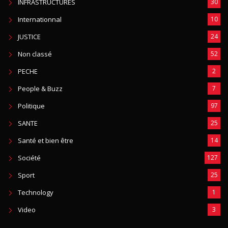
INFRASTRUCTURES
30
Internationnal
10
JUSTICE
24
Non classé
52
PECHE
2
People & Buzz
7
Politique
97
SANTE
25
Santé et bien être
14
Société
127
Sport
25
Technology
1
Video
3