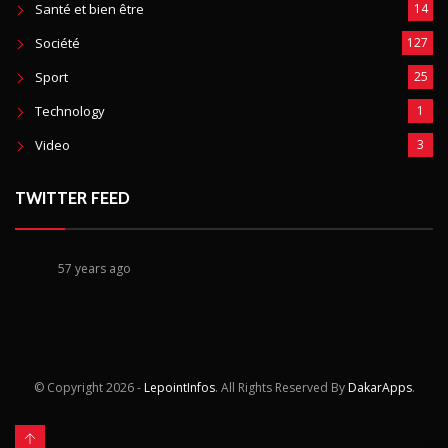
Santé et bien être
14
Société
127
Sport
25
Technology
1
Video
3
TWITTER FEED
57 years ago
© Copyright
2026 -
LepointInfos
. All Rights Reserved By
DakarApps
.