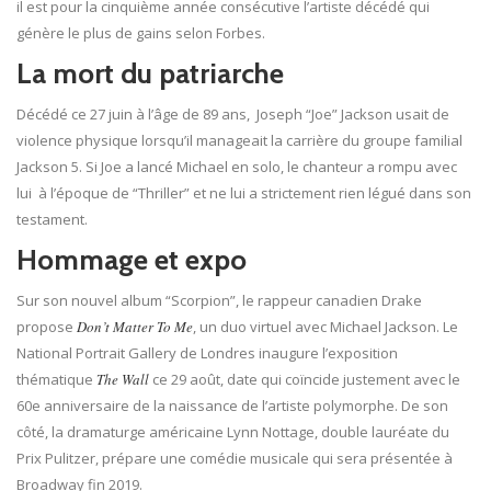
il est pour la cinquième année consécutive l’artiste décédé qui
génère le plus de gains selon Forbes.
La mort du patriarche
Décédé ce 27 juin à l’âge de 89 ans, Joseph “Joe” Jackson usait de
violence physique lorsqu’il manageait la carrière du groupe familial
Jackson 5. Si Joe a lancé Michael en solo, le chanteur a rompu avec
lui à l’époque de “Thriller” et ne lui a strictement rien légué dans son
testament.
Hommage et expo
Sur son nouvel album “Scorpion”, le rappeur canadien Drake
propose
Don’t Matter To Me
, un duo virtuel avec Michael Jackson. Le
National Portrait Gallery de Londres inaugure l’exposition
thématique
The Wall
ce 29 août, date qui coïncide justement avec le
60e anniversaire de la naissance de l’artiste polymorphe. De son
côté, la dramaturge américaine Lynn Nottage, double lauréate du
Prix Pulitzer, prépare une comédie musicale qui sera présentée à
Broadway fin 2019.