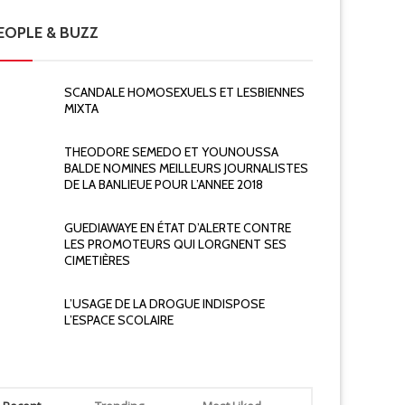
EOPLE & BUZZ
SCANDALE HOMOSEXUELS ET LESBIENNES
MIXTA
THEODORE SEMEDO ET YOUNOUSSA
BALDE NOMINES MEILLEURS JOURNALISTES
DE LA BANLIEUE POUR L’ANNEE 2018
GUEDIAWAYE EN ÉTAT D’ALERTE CONTRE
LES PROMOTEURS QUI LORGNENT SES
CIMETIÈRES
L’USAGE DE LA DROGUE INDISPOSE
Actualité
L’ESPACE SCOLAIRE
Actualité
OLERE CSA CONTRE SEN EAU ET ETAT
BRUXELLE