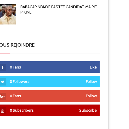
BABACAR NDIAYE PASTEF CANDIDAT MAIRIE
PIKINE
OUS REJOINDRE
0
Fans
Like
0
Followers
Follow
0
Fans
Follow
0
Subscribers
Subscribe