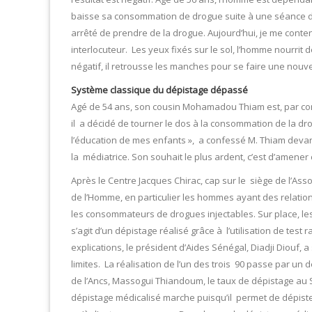
baisse sa consommation de drogue suite à une séance de 
arrêté de prendre de la drogue. Aujourd’hui, je me conte
interlocuteur. Les yeux fixés sur le sol, l’homme nourrit d
négatif, il retrousse les manches pour se faire une nouvel
Système classique du dépistage dépassé
Agé de 54 ans, son cousin Mohamadou Thiam est, par contre
il a décidé de tourner le dos à la consommation de la drogu
l’éducation de mes enfants », a confessé M. Thiam devant 
la médiatrice. Son souhait le plus ardent, c’est d’amener c
Après le Centre Jacques Chirac, cap sur le siège de l’Asso
de l’Homme, en particulier les hommes ayant des relati
les consommateurs de drogues injectables. Sur place, les
s’agit d’un dépistage réalisé grâce à l’utilisation de tes
explications, le président d’Aides Sénégal, Diadji Diouf
limites. La réalisation de l’un des trois 90 passe par un
de l’Ancs, Massogui Thiandoum, le taux de dépistage au Sé
dépistage médicalisé marche puisqu’il permet de dépister