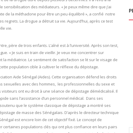
sensibilisation des médiateurs. « Je peux même dire que j’ai
P
nte de la méthadone pour être un peu équilibré », a confié notre
es regrets. La drogue a détruit sa vie. Aujourd’hui, après ce test
le vie.
, père de trois enfants. L’aîné est à l’université. Après son test,
e. « Je suis en train de vieillir. Je veux me concentrer sur
la médiatrice. Le sentiment de satisfaction se lit sur le visage de
ette population cible à cultiver le réflexe du dépistage.
ciation Aide Sénégal (Aides). Cette organisation défend les droits
ons sexuelles avec des hommes, les professionnelles du sexe et
 visiteurs ont eu droit à une séance de dépistage démédicalisé. Il
t rapide sans l’assistance d’un personnel médical. Dans ses
, a soutenu que le système classique de dépistage a montré ses
 dépistage de masse des Sénégalais. D’après le directeur technique
négal est encore loin de cet objectif fixé. Le concept de
 certaines populations clés qui ont plus confiance en leurs pairs