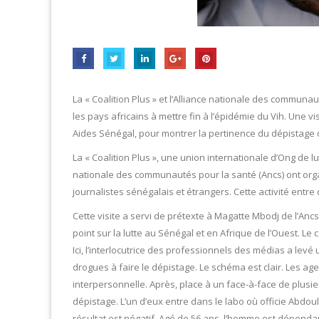
La « Coalition Plus » et l’Alliance nationale des communau
les pays africains à mettre fin à l’épidémie du Vih. Une v
Aides Sénégal, pour montrer la pertinence du dépistage 
La « Coalition Plus », une union internationale d’Ong de lu
nationale des communautés pour la santé (Ancs) ont organis
journalistes sénégalais et étrangers. Cette activité entre 
Cette visite a servi de prétexte à Magatte Mbodj de l’Ancs e
point sur la lutte au Sénégal et en Afrique de l’Ouest. Le
Ici, l’interlocutrice des professionnels des médias a levé
drogues à faire le dépistage. Le schéma est clair. Les 
interpersonnelle. Après, place à un face-à-face de plusie
dépistage. L’un d’eux entre dans le labo où officie Abdou
résultat est négatif. Agé de 56 ans, l’homme est dépendan