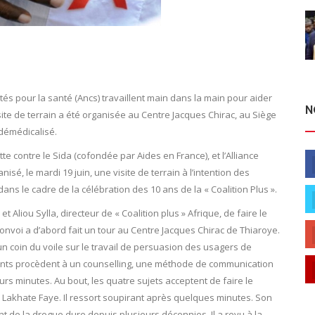
tés pour la santé (Ancs) travaillent main dans la main pour aider
N
isite de terrain a été organisée au Centre Jacques Chirac, au Siège
démédicalisé.
tte contre le Sida (cofondée par Aides en France), et l’Alliance
é, le mardi 19 juin, une visite de terrain à l’intention des
dans le cadre de la célébration des 10 ans de la « Coalition Plus ».
t Aliou Sylla, directeur de « Coalition plus » Afrique, de faire le
 convoi a d’abord fait un tour au Centre Jacques Chirac de Thiaroye.
 un coin du voile sur le travail de persuasion des usagers de
agents procèdent à un counselling, une méthode de communication
urs minutes. Au bout, les quatre sujets acceptent de faire le
l Lakhate Faye. Il ressort soupirant après quelques minutes. Son
t de la drogue dure depuis plusieurs décennies. Il a revu à la