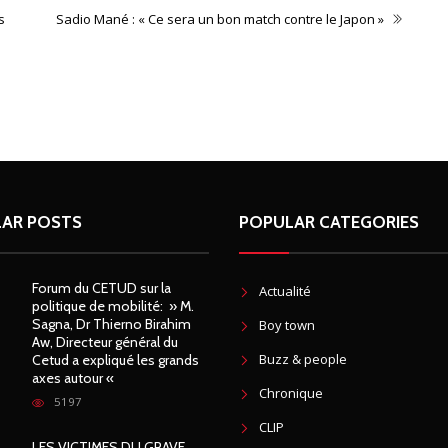
s
Sadio Mané : « Ce sera un bon match contre le Japon »
AR POSTS
POPULAR CATEGORIES
Forum du CETUD sur la
Actualité
politique de mobilité: » M.
Sagna, Dr Thierno Birahim
Boy town
Aw, Directeur général du
Buzz & people
Cetud a expliqué les grands
axes autour «
Chronique
5197
CLIP
LES VICTIMES DU GRAVE