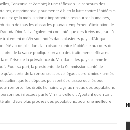
helles, Tanzanie et Zambie) à une réflexion. Le concours des
taires, est primordial pour mener à bien la lutte contre l’épidémie.
 qui exige la mobilisation d’importantes ressources humaines,
a réduction de tous les obstacles pouvant empêcher l’élimination de
é, Daouda Diouf. Il a également constaté que des freins majeurs à
 de traitement du Vih sont notés dans plusieurs pays d’Afrique
nt été accomplis dans la croisade contre l’épidémie au cours de
istoire de la santé publique, on a eu des traitements efficaces
 la maîtrise de la prévalence du Vih, dans des pays comme le
ouf. Pour sa part, la présidente de la Commission santé de
 qu’au sortir de la rencontre, ses collègues seront mieux armés
et atelier, que les députés puissent être assez outillés pour
pour renforcer les droits humains, agir au niveau des populations
rsonnes infectées par le Vih », a-t-elle dit. Ajoutant qu’en tant
nté afin d’être plus proches des populations, pour une meilleure
N