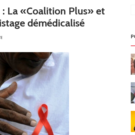
 : La «Coalition Plus» et
pistage démédicalisé
P
TE