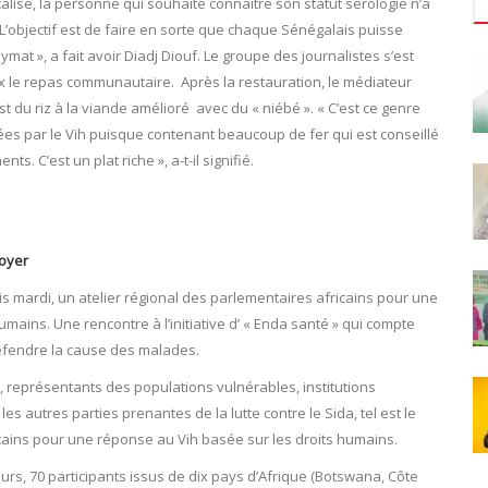
lisé, la personne qui souhaite connaître son statut sérologie n’a
L’objectif est de faire en sorte que chaque Sénégalais puisse
ymat », a fait avoir Diadj Diouf. Le groupe des journalistes s’est
 le repas communautaire. Après la restauration, le médiateur
 du riz à la viande amélioré avec du « niébé ». « C’est ce genre
es par le Vih puisque contenant beaucoup de fer qui est conseillé
 C’est un plat riche », a-t-il signifié.
doyer
is mardi, un atelier régional des parlementaires africains pour une
mains. Une rencontre à l’initiative d’ « Enda santé » qui compte
éfendre la cause des malades.
e, représentants des populations vulnérables, institutions
es autres parties prenantes de la lutte contre le Sida, tel est le
ricains pour une réponse au Vih basée sur les droits humains.
ours, 70 participants issus de dix pays d’Afrique (Botswana, Côte