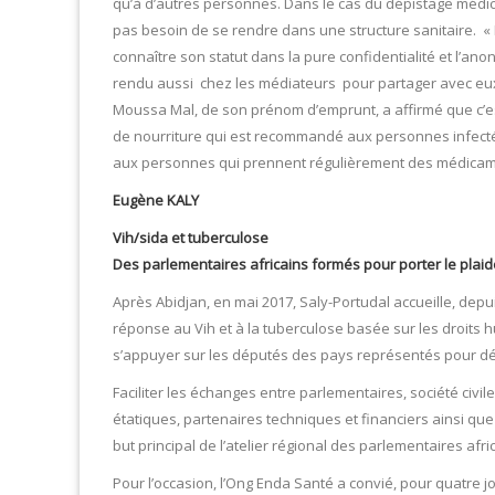
qu’à d’autres personnes. Dans le cas du dépistage médica
pas besoin de se rendre dans une structure sanitaire. « 
connaître son statut dans la pure confidentialité et l’anon
rendu aussi chez les médiateurs pour partager avec eux
Moussa Mal, de son prénom d’emprunt, a affirmé que c’est
de nourriture qui est recommandé aux personnes infecté
aux personnes qui prennent régulièrement des médicaments.
Eugène KALY
Vih/sida et tuberculose
Des parlementaires africains formés pour porter le plai
Après Abidjan, en mai 2017, Saly-Portudal accueille, depu
réponse au Vih et à la tuberculose basée sur les droits hu
s’appuyer sur les députés des pays représentés pour d
Faciliter les échanges entre parlementaires, société civil
étatiques, partenaires techniques et financiers ainsi que l
but principal de l’atelier régional des parlementaires af
Pour l’occasion, l’Ong Enda Santé a convié, pour quatre j