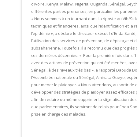
d’Ivoire, Kenya, Malawi, Nigeria, Ouganda, Sénégal, Seyc
différentes parties prenantes, en particulier les parlemen
« Nous sommes à un tournant dans la riposte au Vih/Sida
techniques et financières, ainsi que l’identification et l
l’épidémie », a déclaré le directeur exécutif d’Enda Sant
l’utilisation des services de prévention, de dépistage et
subsaharienne. Toutefois, il a reconnu que des progrès o
ces dernières décennies. « Pour la première fois dans l’h
avec des actions de prévention qui ont été menées, avec
Sénégal, à des niveaux très bas », a rapporté Daouda Di
l’Assemblée nationale du Sénégal, Aminata Guèye, espère
pour mener le plaidoyer. « Nous attendons, au sortir de c
développer des stratégies de plaidoyer assez efficaces 
afin de réduire ou même supprimer la stigmatisation des pe
que parlementaires, ils serviront de relais pour Enda Sa
prise en charge des malades.