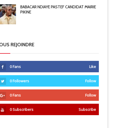
BABACAR NDIAYE PASTEF CANDIDAT MAIRIE
PIKINE
OUS REJOINDRE
0
Fans
Like
0
Followers
Follow
0
Fans
Follow
0
Subscribers
Subscribe