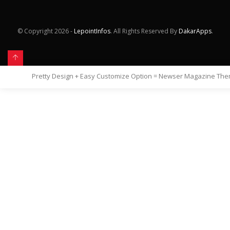
© Copyright
2026 -
LepointInfos
. All Rights Reserved By
DakarApps
.
Pretty Design + Easy Customize Option = Newser Magazine Th