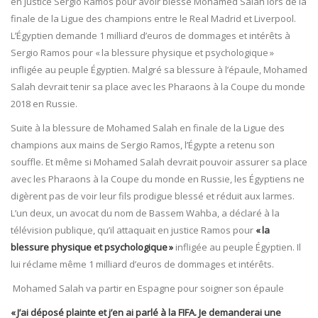
en justice Sergio Ramos pour avoir blessé Mohamed Salah lors de la
finale de la Ligue des champions entre le Real Madrid et Liverpool.
L’Égyptien demande 1 milliard d’euros de dommages et intérêts à
Sergio Ramos pour « la blessure physique et psychologique »
infligée au peuple Égyptien. Malgré sa blessure à l’épaule, Mohamed
Salah devrait tenir sa place avec les Pharaons à la Coupe du monde
2018 en Russie.
Suite à la blessure de Mohamed Salah en finale de la Ligue des
champions aux mains de Sergio Ramos, l’Égypte a retenu son
souffle. Et même si Mohamed Salah devrait pouvoir assurer sa place
avec les Pharaons à la Coupe du monde en Russie, les Égyptiens ne
digèrent pas de voir leur fils prodigue blessé et réduit aux larmes.
L’un deux, un avocat du nom de Bassem Wahba, a déclaré à la
télévision publique, qu’il attaquait en justice Ramos pour
« la
blessure physique et psychologique »
infligée au peuple Égyptien. Il
lui réclame même 1 milliard d’euros de dommages et intérêts.
Mohamed Salah va partir en Espagne pour soigner son épaule
« J’ai déposé plainte et j’en ai parlé à la FIFA. Je demanderai une