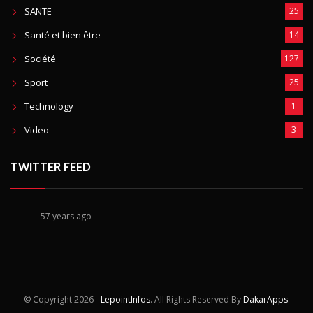
SANTE
25
Santé et bien être
14
Société
127
Sport
25
Technology
1
Video
3
TWITTER FEED
57 years ago
© Copyright
2026 -
LepointInfos
. All Rights Reserved By
DakarApps
.