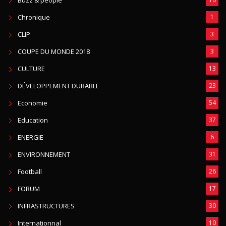
Buzz & people
Chronique
1
CLIP
3
COUPE DU MONDE 2018
3
CULTURE
13
DÉVELOPPEMENT DURABLE
23
Economie
54
Education
37
ENERGIE
6
ENVIRONNEMENT
31
Football
26
FORUM
17
INFRASTRUCTURES
30
Internationnal
10