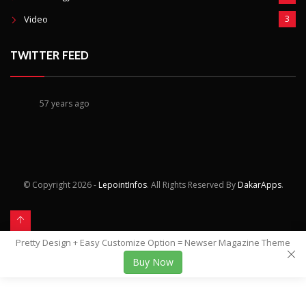
Video
3
TWITTER FEED
57 years ago
© Copyright
2026 -
LepointInfos
. All Rights Reserved By
DakarApps
.
Pretty Design + Easy Customize Option = Newser Magazine Theme
Buy Now