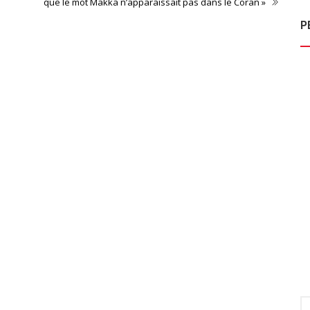
que le mot Makka n’apparaissait pas dans le Coran »
P