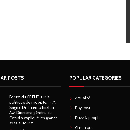
AR POSTS
POPULAR CATEGORIES
Forum du CETUD sur la
Actualité
politique de mobilité: » M.
Sagna, Dr Thierno Birahim
Boy town
Aw, Directeur général du
Buzz & people
Cetud a expliqué les grands
axes autour «
Chronique
5202