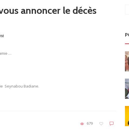
 vous annoncer le décès
P
été
amie Seynabou Badiane.
679