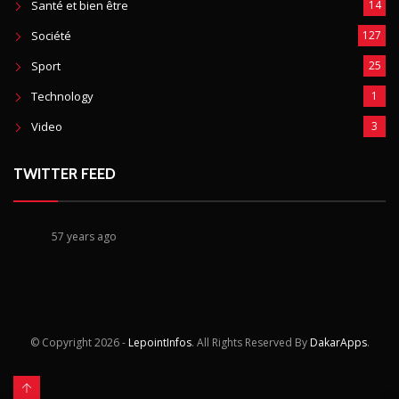
Santé et bien être
14
Société
127
Sport
25
Technology
1
Video
3
TWITTER FEED
57 years ago
© Copyright
2026 -
LepointInfos
. All Rights Reserved By
DakarApps
.