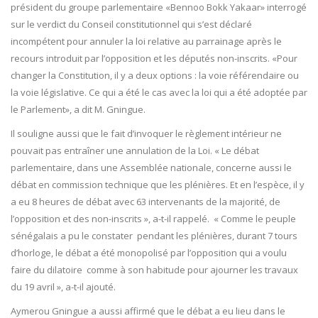
président du groupe parlementaire «Bennoo Bokk Yakaar» interrogé
sur le verdict du Conseil constitutionnel qui s’est déclaré
incompétent pour annuler la loi relative au parrainage après le
recours introduit par l’opposition et les députés non-inscrits. «Pour
changer la Constitution, il y a deux options : la voie référendaire ou
la voie législative. Ce qui a été le cas avec la loi qui a été adoptée par
le Parlement», a dit M. Gningue.
Il souligne aussi que le fait d’invoquer le règlement intérieur ne
pouvait pas entraîner une annulation de la Loi. « Le débat
parlementaire, dans une Assemblée nationale, concerne aussi le
débat en commission technique que les plénières. Et en l’espèce, il y
a eu 8 heures de débat avec 63 intervenants de la majorité, de
l’opposition et des non-inscrits », a-t-il rappelé. « Comme le peuple
sénégalais a pu le constater pendant les plénières, durant 7 tours
d’horloge, le débat a été monopolisé par l’opposition qui a voulu
faire du dilatoire comme à son habitude pour ajourner les travaux
du 19 avril », a-t-il ajouté.
Aymerou Gningue a aussi affirmé que le débat a eu lieu dans le