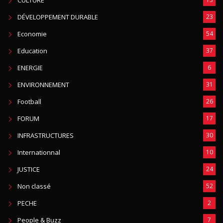
CULTURE
DÉVELOPPEMENT DURABLE
23
Economie
54
Education
37
ENERGIE
6
ENVIRONNEMENT
31
Football
26
FORUM
17
INFRASTRUCTURES
30
Internationnal
10
JUSTICE
24
Non classé
52
PECHE
2
People & Buzz
7