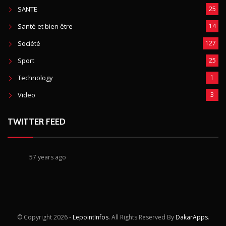
SANTE
25
Santé et bien être
14
Société
127
Sport
25
Technology
1
Video
3
TWITTER FEED
57 years ago
© Copyright
2026 -
LepointInfos
. All Rights Reserved By
DakarApps
.